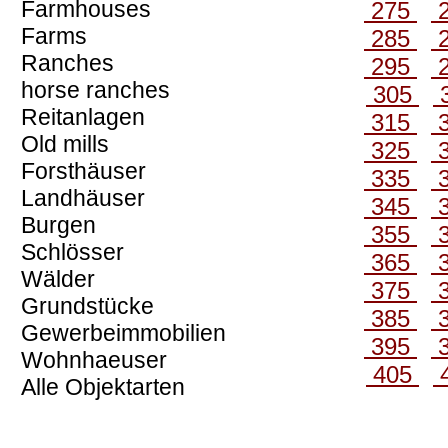
Farmhouses
275
Farms
285
Ranches
295
horse ranches
305
Reitanlagen
315
Old mills
325
Forsthäuser
335
Landhäuser
345
Burgen
355
Schlösser
365
Wälder
375
Grundstücke
385
Gewerbeimmobilien
395
Wohnhaeuser
405
Alle Objektarten