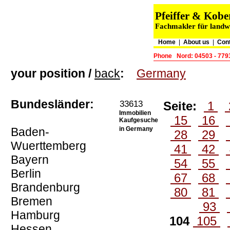
Pfeiffer & Kob
Fachmakler für landwi
Home
|
About us
|
Con
Phone
Nord: 04503 - 77
your position /
back
:
Germany
Bundesländer:
33613
Seite:
1
Immobilien
15
16
Kaufgesuche
Baden-
in Germany
28
29
Wuerttemberg
41
42
Bayern
54
55
Berlin
67
68
Brandenburg
80
81
Bremen
93
Hamburg
104
105
Hessen