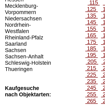
115
Mecklenburg-
125
Vorpommern
135
Niedersachsen
145
Nordrhein-
155
Westfalen
165
Rheinland-Pfalz
175
Saarland
185
Sachsen
195
Sachsen-Anhalt
205
Schleswig-Holstein
215
Thueringen
225
235
245
Kaufgesuche
255
nach Objektarten:
265