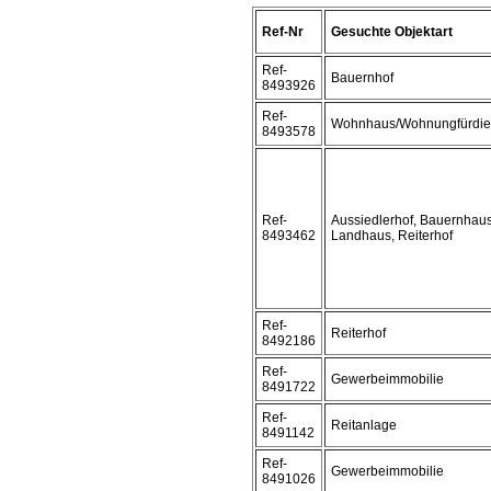
Ref-Nr
Gesuchte Objektart
Ref-
Bauernhof
8493926
Ref-
Wohnhaus/Wohnungfürdie
8493578
Ref-
Aussiedlerhof, Bauernhaus
8493462
Landhaus, Reiterhof
Ref-
Reiterhof
8492186
Ref-
Gewerbeimmobilie
8491722
Ref-
Reitanlage
8491142
Ref-
Gewerbeimmobilie
8491026