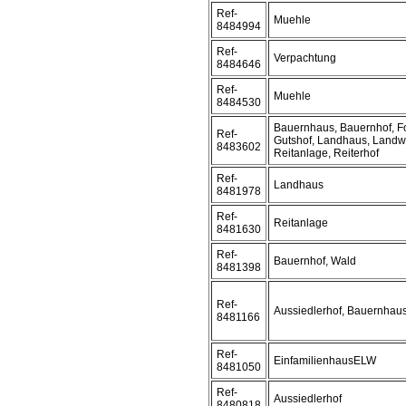
Ref-
Muehle
8484994
Ref-
Verpachtung
8484646
Ref-
Muehle
8484530
Bauernhaus, Bauernhof, For
Ref-
Gutshof, Landhaus, Landwir
8483602
Reitanlage, Reiterhof
Ref-
Landhaus
8481978
Ref-
Reitanlage
8481630
Ref-
Bauernhof, Wald
8481398
Ref-
Aussiedlerhof, Bauernhaus
8481166
Ref-
EinfamilienhausELW
8481050
Ref-
Aussiedlerhof
8480818