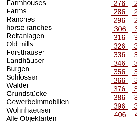
Farmhouses
276
Farms
286
Ranches
296
horse ranches
306
Reitanlagen
316
Old mills
326
Forsthäuser
336
Landhäuser
346
Burgen
356
Schlösser
366
Wälder
376
Grundstücke
386
Gewerbeimmobilien
396
Wohnhaeuser
406
Alle Objektarten