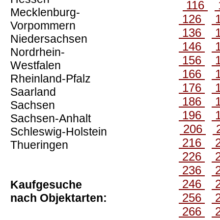
116
Mecklenburg-
126
Vorpommern
136
Niedersachsen
146
Nordrhein-
156
Westfalen
166
Rheinland-Pfalz
176
Saarland
186
Sachsen
196
Sachsen-Anhalt
206
Schleswig-Holstein
216
Thueringen
226
236
246
Kaufgesuche
256
nach Objektarten:
266