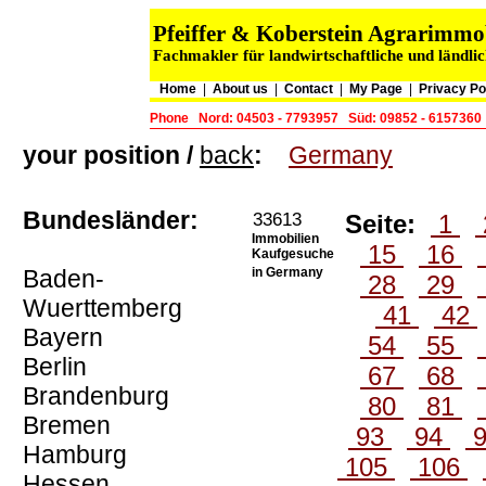
Pfeiffer & Koberstein Agrarimm
Fachmakler für landwirtschaftliche und ländli
Home
|
About us
|
Contact
|
My Page
|
Privacy Po
Phone
Nord: 04503 - 7793957
Süd: 09852 - 6157360
your position /
back
:
Germany
Bundesländer:
33613
Seite:
1
Immobilien
15
16
Kaufgesuche
Baden-
in Germany
28
29
Wuerttemberg
41
42
Bayern
54
55
Berlin
67
68
Brandenburg
80
81
Bremen
93
94
Hamburg
105
106
Hessen