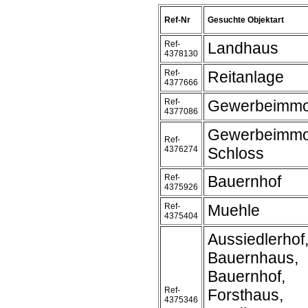
Ref-Nr
Gesuchte Objektart
Ref-
Landhaus
4378130
Ref-
Reitanlage
4377666
Ref-
Gewerbeimmob
4377086
Gewerbeimmob
Ref-
4376274
Schloss
Ref-
Bauernhof
4375926
Ref-
Muehle
4375404
Aussiedlerhof
Bauernhaus,
Bauernhof,
Ref-
Forsthaus,
4375346