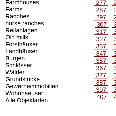
Farmhouses
277
Farms
287
Ranches
297
horse ranches
307
Reitanlagen
317
Old mills
327
Forsthäuser
337
Landhäuser
347
Burgen
357
Schlösser
367
Wälder
377
Grundstücke
387
Gewerbeimmobilien
397
Wohnhaeuser
407
Alle Objektarten