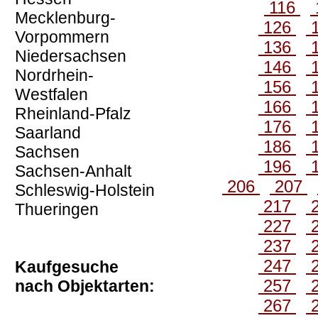
116
Mecklenburg-
126
Vorpommern
136
Niedersachsen
146
Nordrhein-
156
Westfalen
166
Rheinland-Pfalz
176
Saarland
186
Sachsen
196
Sachsen-Anhalt
206
207
Schleswig-Holstein
217
Thueringen
227
237
247
Kaufgesuche
257
nach Objektarten:
267