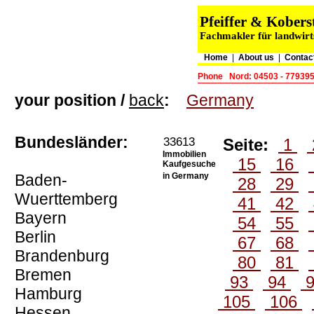
Pfeiffer & Kober
Fachmakler für landwirt
Home
|
About us
|
Contac
Phone
Nord: 04503 - 77939
your position /
back
:
Germany
Bundesländer:
33613
Seite:
1
Immobilien
15
16
Kaufgesuche
Baden-
in Germany
28
29
Wuerttemberg
41
42
Bayern
54
55
Berlin
67
68
Brandenburg
80
81
Bremen
93
94
Hamburg
105
106
Hessen