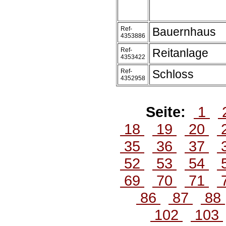
Ref-
Bauernhaus
4353886
Ref-
Reitanlage
4353422
Ref-
Schloss
4352958
Seite:
1
18
19
20
35
36
37
52
53
54
69
70
71
86
87
88
102
103