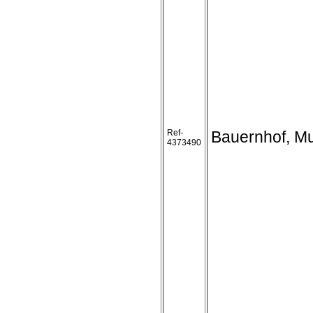
Ref-
Bauernhof, M
4373490