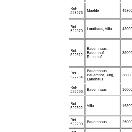
Ref-
Muehle
4980
523276
Ref-
Landhaus, Villa
4300
522870
Bauernhaus,
Ref-
Bauernhof,
3500
522812
Reiterhof
Bauernhaus,
Ref-
Bauernhof, Burg,
3800
522754
Landhaus
Ref-
Bauernhaus
1600
522696
Ref-
Villa
1650
522522
Ref-
Bauernhaus
2500
522290