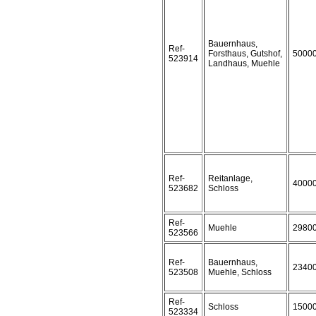
Bauernhaus,
Ref-
Forsthaus, Gutshof,
5000
523914
Landhaus, Muehle
Ref-
Reitanlage,
4000
523682
Schloss
Ref-
Muehle
2980
523566
Ref-
Bauernhaus,
2340
523508
Muehle, Schloss
Ref-
Schloss
1500
523334