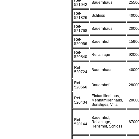
Ref-
Bauernhaus
2550
521942
Ref-
Schloss
4000
521826
Ref-
Bauernhaus
2000
521768
Ref-
Bauernhof
1590
520956
Ref-
Reitanlage
9200
520840
Ref-
Bauernhaus
4000
520724
Ref-
Bauernhof
2800
520666
Einfamilienhaus,
Ref-
Mehrfamilienhaus,
2000
520434
Sonstiges, Villa
Bauernhof,
Ref-
Reitanlage,
6700
520144
Reiterhof, Schloss