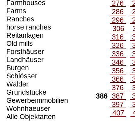
Farmhouses
276
Farms
286
Ranches
296
horse ranches
306
Reitanlagen
316
Old mills
326
Forsthäuser
336
Landhäuser
346
Burgen
356
Schlösser
366
Wälder
376
Grundstücke
386
387
Gewerbeimmobilien
397
Wohnhaeuser
407
Alle Objektarten