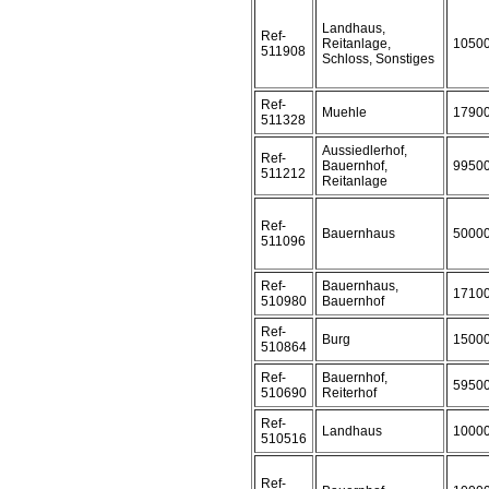
Landhaus,
Ref-
Reitanlage,
1050
511908
Schloss, Sonstiges
Ref-
Muehle
1790
511328
Aussiedlerhof,
Ref-
Bauernhof,
9950
511212
Reitanlage
Ref-
Bauernhaus
5000
511096
Ref-
Bauernhaus,
1710
510980
Bauernhof
Ref-
Burg
1500
510864
Ref-
Bauernhof,
5950
510690
Reiterhof
Ref-
Landhaus
1000
510516
Ref-