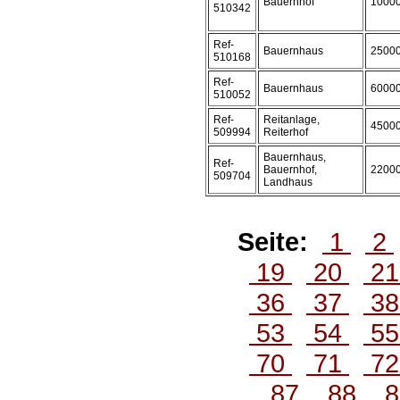
Bauernhof
1000
510342
Ref-
Bauernhaus
2500
510168
Ref-
Bauernhaus
6000
510052
Ref-
Reitanlage,
4500
509994
Reiterhof
Bauernhaus,
Ref-
Bauernhof,
2200
509704
Landhaus
Seite:
1
2
19
20
2
36
37
3
53
54
5
70
71
7
87
88
8