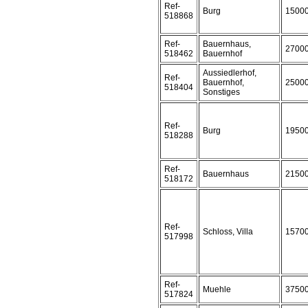
Ref-
Burg
1500
518868
Ref-
Bauernhaus,
2700
518462
Bauernhof
Aussiedlerhof,
Ref-
Bauernhof,
2500
518404
Sonstiges
Ref-
Burg
1950
518288
Ref-
Bauernhaus
2150
518172
Ref-
Schloss, Villa
1570
517998
Ref-
Muehle
3750
517824