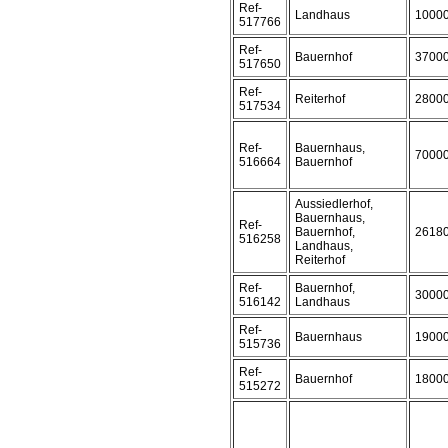
Ref-
Landhaus
1000
517766
Ref-
Bauernhof
3700
517650
Ref-
Reiterhof
2800
517534
Ref-
Bauernhaus,
7000
516664
Bauernhof
Aussiedlerhof,
Bauernhaus,
Ref-
Bauernhof,
2618
516258
Landhaus,
Reiterhof
Ref-
Bauernhof,
3000
516142
Landhaus
Ref-
Bauernhaus
1900
515736
Ref-
Bauernhof
1800
515272