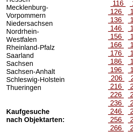
116
Mecklenburg-
126
Vorpommern
136
Niedersachsen
146
Nordrhein-
156
Westfalen
166
Rheinland-Pfalz
176
Saarland
186
Sachsen
196
Sachsen-Anhalt
206
Schleswig-Holstein
216
Thueringen
226
236
246
Kaufgesuche
256
nach Objektarten:
266