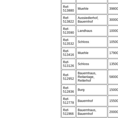
Ref-
Muehle
3980
513880
Ref-
Aussiedlerhof,
3000
513822
Bauernhof
Ref-
Landhaus
1000
513590
Ref-
Schloss
1050
513532
Ref-
Muehle
1790
513416
Ref-
Schloss
1350
513126
Bauernhaus,
Ref-
Reitanlage,
5800
512952
Reiterhof
Ref-
Burg
1500
512836
Ref-
Bauernhof
1550
512778
Ref-
Bauernhaus,
2000
511966
Bauernhof