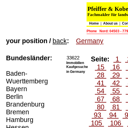
Pfeiffer & Kob
Fachmakler für landw
Home
|
About us
|
Con
Phone
Nord: 04503 - 77
your position /
back
:
Germany
Bundesländer:
33622
Seite:
1
Immobilien
15
16
Kaufgesuche
Baden-
in Germany
28
29
Wuerttemberg
41
42
Bayern
54
55
Berlin
67
68
Brandenburg
80
81
Bremen
93
94
Hamburg
105
106
Hessen