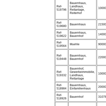
Bauernhaus,
Ref-
Landhaus,
1000
519796
Reitanlage,
Reiterhof
Ref-
Bauernhaus
2150
519680
Ref-
Bauernhaus,
1400
519622
Bauernhof
Ref-
Muehle
9000
519564
Ref-
Bauernhaus,
2200
519448
Bauernhof
Bauernhof,
Ref-
Gewerbeimmobilie,
1000
519332
Landhaus,
Reitanlage
Ref-
Bauernhaus,
2000
518984
Einfamilienhaus
Ref-
Bauernhof
3107
518926