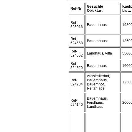
Gesuchte
Kaufp
Ref-Nr
Objektart
bis ...
Ref-
Bauernhaus
1980
525016
Ref-
Bauernhaus
1350
524668
Ref-
Landhaus, Villa
5500
524552
Ref-
Bauernhaus
1600
524320
Aussiedlerhof,
Ref-
Bauernhaus,
1230
524204
Bauernhof,
Reitanlage
Bauernhaus,
Ref-
Forsthaus,
2000
524146
Landhaus