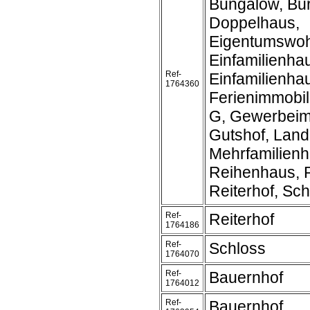
Bungalow, Bur
Doppelhaus,
Eigentumswo
Einfamilienha
Ref-
Einfamilienh
1764360
Ferienimmobil
G, Gewerbeim
Gutshof, Land
Mehrfamilienh
Reihenhaus, R
Reiterhof, Schl
Ref-
Reiterhof
1764186
Ref-
Schloss
1764070
Ref-
Bauernhof
1764012
Ref-
Bauernhof