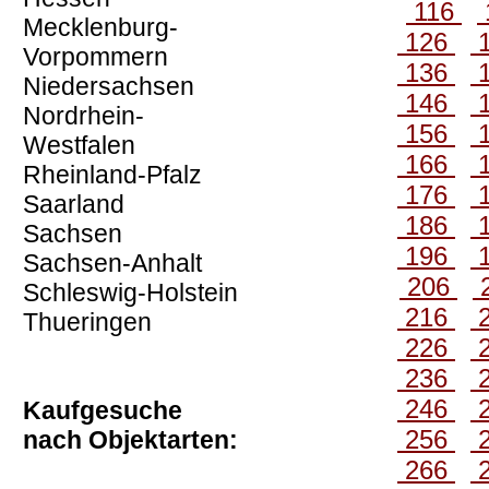
116
Mecklenburg-
126
Vorpommern
136
Niedersachsen
146
Nordrhein-
156
Westfalen
166
Rheinland-Pfalz
176
Saarland
186
Sachsen
196
Sachsen-Anhalt
206
Schleswig-Holstein
216
Thueringen
226
236
246
Kaufgesuche
256
nach Objektarten:
266