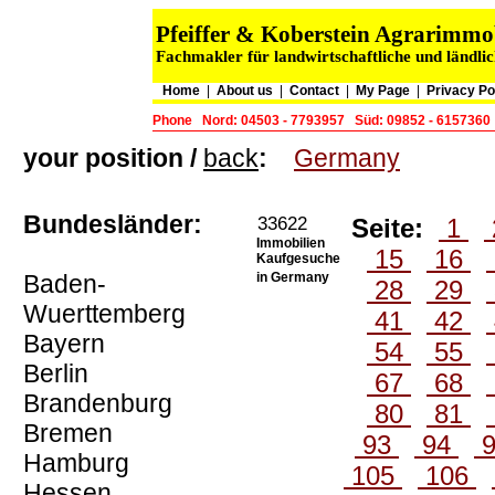
Pfeiffer & Koberstein Agrarimm
Fachmakler für landwirtschaftliche und ländli
Home
|
About us
|
Contact
|
My Page
|
Privacy Po
Phone
Nord: 04503 - 7793957
Süd: 09852 - 6157360
your position /
back
:
Germany
Bundesländer:
33622
Seite:
1
Immobilien
15
16
Kaufgesuche
Baden-
in Germany
28
29
Wuerttemberg
41
42
Bayern
54
55
Berlin
67
68
Brandenburg
80
81
Bremen
93
94
Hamburg
105
106
Hessen