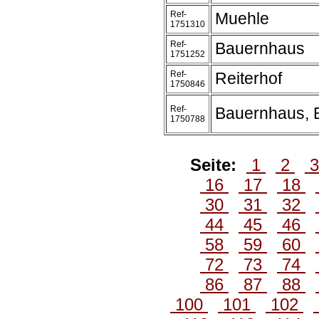
Ref-
Muehle
1751310
Ref-
Bauernhaus
1751252
Ref-
Reiterhof
1750846
Ref-
Bauernhaus, 
1750788
Seite:
1
2
16
17
18
30
31
32
44
45
46
58
59
60
72
73
74
86
87
88
100
101
102