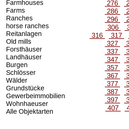
Farmhouses
276
Farms
286
Ranches
296
horse ranches
306
Reitanlagen
316
317
Old mills
327
Forsthäuser
337
Landhäuser
347
Burgen
357
Schlösser
367
Wälder
377
Grundstücke
387
Gewerbeimmobilien
397
Wohnhaeuser
407
Alle Objektarten