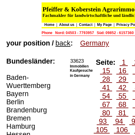
Pfeiffer & Koberstein Agrarimm
Fachmakler für landwirtschaftliche und ländli
Home
|
About us
|
Contact
|
My Page
|
Privacy Po
Phone
Nord: 04503 - 7793957
Süd: 09852 - 6157360
your position /
back
:
Germany
Bundesländer:
33623
Seite:
1
Immobilien
15
16
Kaufgesuche
Baden-
in Germany
28
29
Wuerttemberg
41
42
Bayern
54
55
Berlin
67
68
Brandenburg
80
81
Bremen
93
94
Hamburg
105
106
Hessen