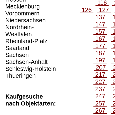
116
Mecklenburg-
126
127
Vorpommern
137
Niedersachsen
147
Nordrhein-
157
Westfalen
167
Rheinland-Pfalz
177
Saarland
187
Sachsen
197
Sachsen-Anhalt
207
Schleswig-Holstein
217
Thueringen
227
237
247
Kaufgesuche
257
nach Objektarten:
267