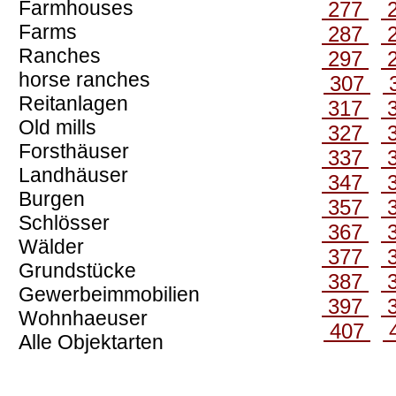
Farmhouses
277
Farms
287
Ranches
297
horse ranches
307
Reitanlagen
317
Old mills
327
Forsthäuser
337
Landhäuser
347
Burgen
357
Schlösser
367
Wälder
377
Grundstücke
387
Gewerbeimmobilien
397
Wohnhaeuser
407
Alle Objektarten