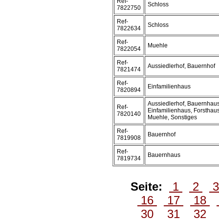
Ref-
Schloss
7822750
Ref-
Schloss
7822634
Ref-
Muehle
7822054
Ref-
Aussiedlerhof, Bauernhof
7821474
Ref-
Einfamilienhaus
7820894
Aussiedlerhof, Bauernhaus
Ref-
Einfamilienhaus, Forsthau
7820140
Muehle, Sonstiges
Ref-
Bauernhof
7819908
Ref-
Bauernhaus
7819734
Seite:
1
2
16
17
18
30
31
32