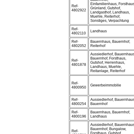
Einfamilienhaus, Forsthaus
Ref-
Grünland, Gutshof,
4802922
Landgasthof, Landhaus,
Muehle, Reiterhof,
Sonstiges, Verpachtung
Ref-
Landhaus
4802110
Ref-
Bauernhaus, Bauernhof,
4802052
Reiterhof
Aussiedlerhof, Bauernhaus
Bauernhof, Forsthaus,
Ref-
Gutshof, Herrenhaus,
4801878
Landhaus, Muehle,
Reitanlage, Reiterhof
Ref-
Gewerbeimmobilie
4800950
Ref-
Aussiedlerhof, Bauernhaus
4800254
Bauernhof
Ref-
Bauernhaus, Bauernhof,
4800196
Landhaus
Aussiedlerhof, Bauernhaus
Bauernhof, Bungalow,
Ref-
Forsthaus, Gutshof,