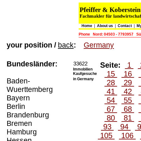
Pfeiffer & Koberste
Fachmakler für landwirtschaf
Home
|
About us
|
Contact
|
My
Phone
Nord: 04503 - 7793957
Sü
your position /
back
:
Germany
Bundesländer:
33622
Seite:
1
Immobilien
15
16
Kaufgesuche
Baden-
in Germany
28
29
Wuerttemberg
41
42
Bayern
54
55
Berlin
67
68
Brandenburg
80
81
Bremen
93
94
Hamburg
105
106
Hessen