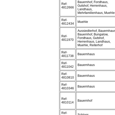
Bauernhof, Forsthaus,
Ref-
Gutshof, Herrenhaus,
4812666
Landhaus,
Mehrfamilienhaus, Muehle
Ref-
Muehle
4812434
Aussiedlerhof, Bauernhaus
Bauernhof, Bungalow,
Ref-
Forsthaus, Gutshof,
4811970
Herrenhaus, Landhaus,
Muehle, Reiterhof
Ref-
Bauernhaus
4811738
Ref-
Bauernhaus
4811042
Ref-
Bauernhaus
4810810
Ref-
Bauernhaus
4810346
Ref-
Bauernhof
4810114
Ref-
Schloss