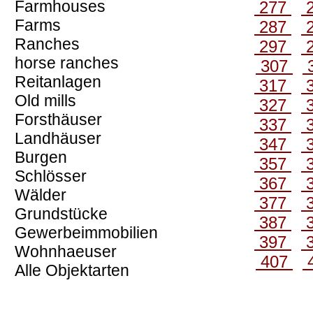
Farmhouses
277
Farms
287
Ranches
297
horse ranches
307
Reitanlagen
317
Old mills
327
Forsthäuser
337
Landhäuser
347
Burgen
357
Schlösser
367
Wälder
377
Grundstücke
387
Gewerbeimmobilien
397
Wohnhaeuser
407
Alle Objektarten