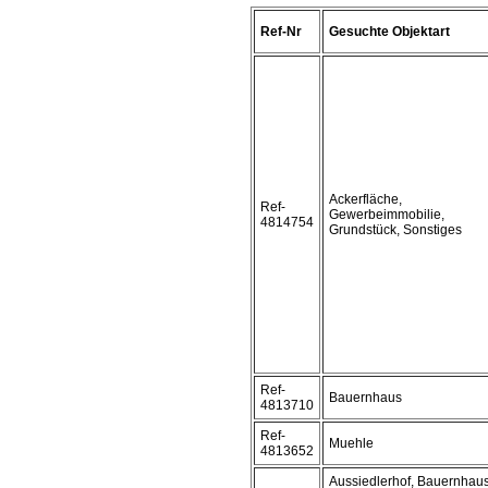
Ref-Nr
Gesuchte Objektart
Ackerfläche,
Ref-
Gewerbeimmobilie,
4814754
Grundstück, Sonstiges
Ref-
Bauernhaus
4813710
Ref-
Muehle
4813652
Aussiedlerhof, Bauernhaus