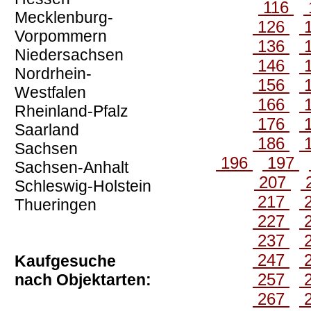
116
Mecklenburg-
126
Vorpommern
136
Niedersachsen
146
Nordrhein-
156
Westfalen
166
Rheinland-Pfalz
176
Saarland
186
Sachsen
196
197
Sachsen-Anhalt
207
Schleswig-Holstein
217
Thueringen
227
237
247
Kaufgesuche
257
nach Objektarten:
267