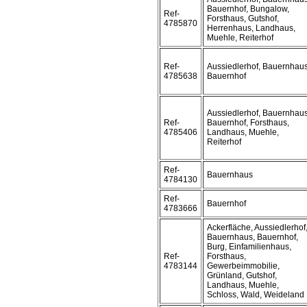
Bauernhof, Bungalow,
Ref-
Forsthaus, Gutshof,
4785870
Herrenhaus, Landhaus,
Muehle, Reiterhof
Ref-
Aussiedlerhof, Bauernhaus
4785638
Bauernhof
Aussiedlerhof, Bauernhaus
Ref-
Bauernhof, Forsthaus,
4785406
Landhaus, Muehle,
Reiterhof
Ref-
Bauernhaus
4784130
Ref-
Bauernhof
4783666
Ackerfläche, Aussiedlerhof
Bauernhaus, Bauernhof,
Burg, Einfamilienhaus,
Ref-
Forsthaus,
4783144
Gewerbeimmobilie,
Grünland, Gutshof,
Landhaus, Muehle,
Schloss, Wald, Weideland