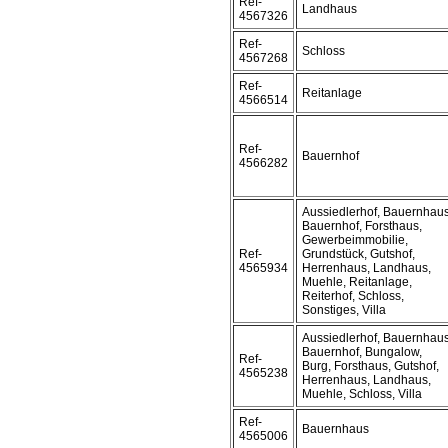
Ref-
Landhaus
4567326
Ref-
Schloss
4567268
Ref-
Reitanlage
4566514
Ref-
Bauernhof
4566282
Aussiedlerhof, Bauernhaus
Bauernhof, Forsthaus,
Gewerbeimmobilie,
Ref-
Grundstück, Gutshof,
4565934
Herrenhaus, Landhaus,
Muehle, Reitanlage,
Reiterhof, Schloss,
Sonstiges, Villa
Aussiedlerhof, Bauernhaus
Bauernhof, Bungalow,
Ref-
Burg, Forsthaus, Gutshof,
4565238
Herrenhaus, Landhaus,
Muehle, Schloss, Villa
Ref-
Bauernhaus
4565006