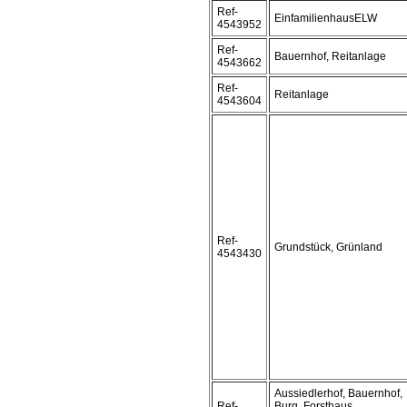
Ref-
EinfamilienhausELW
4543952
Ref-
Bauernhof, Reitanlage
4543662
Ref-
Reitanlage
4543604
Ref-
Grundstück, Grünland
4543430
Aussiedlerhof, Bauernhof,
Ref-
Burg, Forsthaus,