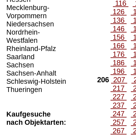
116
Mecklenburg-
126
Vorpommern
136
Niedersachsen
146
Nordrhein-
156
Westfalen
166
Rheinland-Pfalz
176
Saarland
186
Sachsen
196
Sachsen-Anhalt
206
207
Schleswig-Holstein
217
Thueringen
227
237
247
Kaufgesuche
257
nach Objektarten:
267