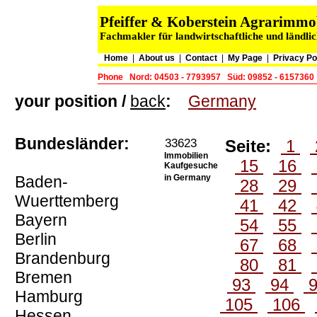
Pfeiffer & Koberstein Agrarimm
Fachmakler für landwirtschaftliche und ländli
Home
|
About us
|
Contact
|
My Page
|
Privacy Po
Phone
Nord: 04503 - 7793957
Süd: 09852 - 6157360
your position /
back
:
Germany
Bundesländer:
33623
Seite:
1
Immobilien
15
16
Kaufgesuche
Baden-
in Germany
28
29
Wuerttemberg
41
42
Bayern
54
55
Berlin
67
68
Brandenburg
80
81
Bremen
93
94
Hamburg
105
106
Hessen