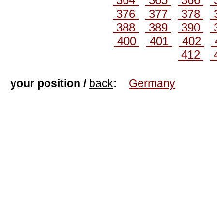
364
365
366
376
377
378
388
389
390
400
401
402
412
your position /
back
:
Germany