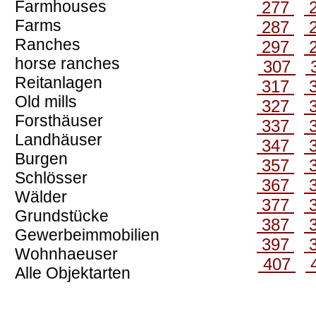
Farmhouses
277
Farms
287
Ranches
297
horse ranches
307
Reitanlagen
317
Old mills
327
Forsthäuser
337
Landhäuser
347
Burgen
357
Schlösser
367
Wälder
377
Grundstücke
387
Gewerbeimmobilien
397
Wohnhaeuser
407
Alle Objektarten