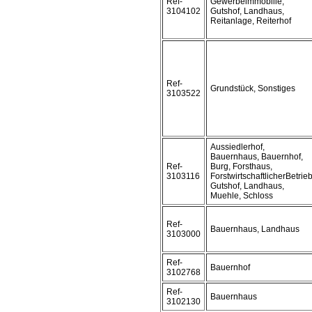
Ref-
Gewerbeimmobilie,
3104102
Gutshof, Landhaus,
Reitanlage, Reiterhof
Ref-
Grundstück, Sonstiges
3103522
Aussiedlerhof,
Bauernhaus, Bauernhof,
Ref-
Burg, Forsthaus,
3103116
ForstwirtschaftlicherBetrieb
Gutshof, Landhaus,
Muehle, Schloss
Ref-
Bauernhaus, Landhaus
3103000
Ref-
Bauernhof
3102768
Ref-
Bauernhaus
3102130