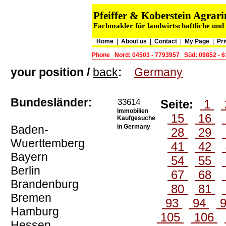
Pfeiffer & Koberstein Agra
Fachmakler für landwirtschaftliche und
Home
|
About us
|
Contact
|
My Page
|
Pri
Phone
Nord: 04503 - 7793957
Süd: 09852 - 
your position /
back
:
Germany
Bundesländer:
33614
Seite:
1
Immobilien
15
16
Kaufgesuche
Baden-
in Germany
28
29
Wuerttemberg
41
42
Bayern
54
55
Berlin
67
68
Brandenburg
80
81
Bremen
93
94
Hamburg
105
106
Hessen