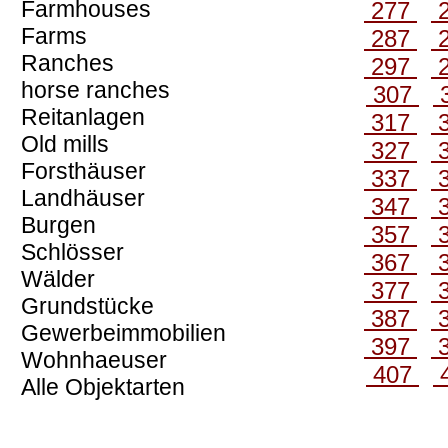
Farmhouses
277
Farms
287
Ranches
297
horse ranches
307
Reitanlagen
317
Old mills
327
Forsthäuser
337
Landhäuser
347
Burgen
357
Schlösser
367
Wälder
377
Grundstücke
387
Gewerbeimmobilien
397
Wohnhaeuser
407
Alle Objektarten