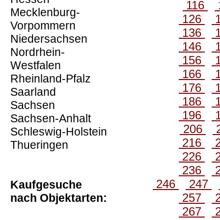
116
Mecklenburg-
126
Vorpommern
136
Niedersachsen
146
Nordrhein-
156
Westfalen
166
Rheinland-Pfalz
176
Saarland
186
Sachsen
196
Sachsen-Anhalt
206
Schleswig-Holstein
216
Thueringen
226
236
246
247
Kaufgesuche
257
nach Objektarten:
267