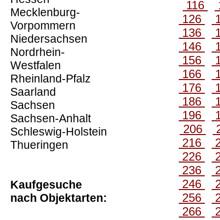
116
Mecklenburg-
126
Vorpommern
136
Niedersachsen
146
Nordrhein-
156
Westfalen
166
Rheinland-Pfalz
176
Saarland
186
Sachsen
196
Sachsen-Anhalt
206
Schleswig-Holstein
216
Thueringen
226
236
246
Kaufgesuche
256
nach Objektarten:
266