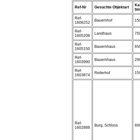
Ka
Ref-Nr
Gesuchte Objektart
bis 
Ref-
Bauernhof
15
1606252
Ref-
Landhaus
75
1605208
Ref-
Bauernhaus
65
1605150
Ref-
Bauernhaus
29
1603990
Ref-
Reiterhof
15
1603874
Ref-
Burg, Schloss
60
1602888