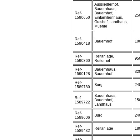
Aussiedlerhof,
Bauernhaus,
Ref-
Bauernhof,
25
1590650
Einfamilienhaus,
Gutshof, Landhaus,
Muehle
Ref-
Bauernhof
10
1590418
Ref-
Reitanlage,
95
1590360
Reiterhof
Ref-
Bauernhaus,
32
1590128
Bauernhof
Ref-
Burg
24
1589780
Bauernhaus,
Ref-
Bauernhof,
15
1589722
Landhaus
Ref-
Burg
24
1589606
Ref-
Reitanlage
18
1589432
Ref-