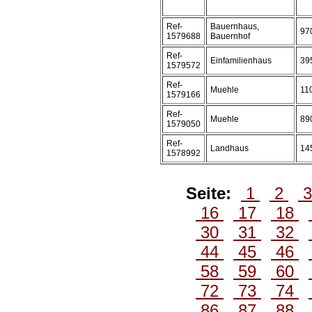
Ref-
Bauernhaus,
97
1579688
Bauernhof
Ref-
Einfamilienhaus
39
1579572
Ref-
Muehle
11
1579166
Ref-
Muehle
89
1579050
Ref-
Landhaus
14
1578992
Seite:
1
2
16
17
18
30
31
32
44
45
46
58
59
60
72
73
74
86
87
88