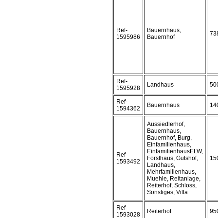
Ref-
Bauernhaus,
73
1595986
Bauernhof
Ref-
Landhaus
50
1595928
Ref-
Bauernhaus
14
1594362
Aussiedlerhof,
Bauernhaus,
Bauernhof, Burg,
Einfamilienhaus,
EinfamilienhausELW,
Ref-
Forsthaus, Gutshof,
15
1593492
Landhaus,
Mehrfamilienhaus,
Muehle, Reitanlage,
Reiterhof, Schloss,
Sonstiges, Villa
Ref-
Reiterhof
95
1593028