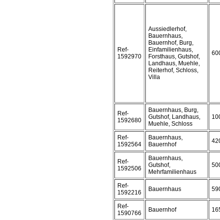
Aussiedlerhof,
Bauernhaus,
Bauernhof, Burg,
Ref-
Einfamilienhaus,
60
1592970
Forsthaus, Gutshof,
Landhaus, Muehle,
Reiterhof, Schloss,
Villa
Bauernhaus, Burg,
Ref-
Gutshof, Landhaus,
10
1592680
Muehle, Schloss
Ref-
Bauernhaus,
42
1592564
Bauernhof
Bauernhaus,
Ref-
Gutshof,
50
1592506
Mehrfamilienhaus
Ref-
Bauernhaus
59
1592216
Ref-
Bauernhof
16
1590766