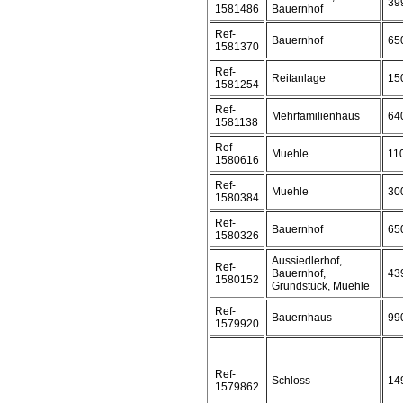
39
1581486
Bauernhof
Ref-
Bauernhof
65
1581370
Ref-
Reitanlage
15
1581254
Ref-
Mehrfamilienhaus
64
1581138
Ref-
Muehle
11
1580616
Ref-
Muehle
30
1580384
Ref-
Bauernhof
65
1580326
Aussiedlerhof,
Ref-
Bauernhof,
43
1580152
Grundstück, Muehle
Ref-
Bauernhaus
99
1579920
Ref-
Schloss
14
1579862