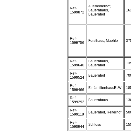
Aussiedlerhof,
Ref-
Bauernhaus,
16
1599872
Bauernhof
Ref-
Forsthaus, Muehle
37
1599756
Ref-
Bauernhaus,
13
1599640
Bauernhof
Ref-
Bauernhof
70
1599524
Ref-
EinfamilienhausELW
18
1599466
Ref-
Bauernhaus
13
1599292
Ref-
Bauernhof, Reiterhof
50
1599118
Ref-
Schloss
15
1598944