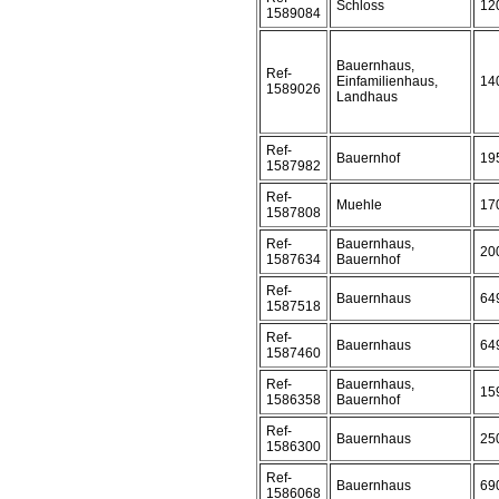
Schloss
12
1589084
Bauernhaus,
Ref-
Einfamilienhaus,
14
1589026
Landhaus
Ref-
Bauernhof
19
1587982
Ref-
Muehle
17
1587808
Ref-
Bauernhaus,
20
1587634
Bauernhof
Ref-
Bauernhaus
64
1587518
Ref-
Bauernhaus
64
1587460
Ref-
Bauernhaus,
15
1586358
Bauernhof
Ref-
Bauernhaus
25
1586300
Ref-
Bauernhaus
69
1586068