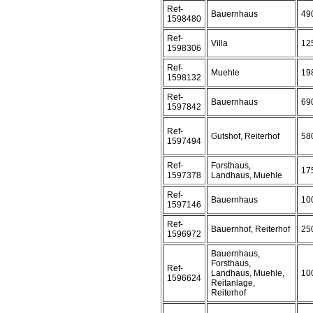
Ref-
Bauernhaus
49
1598480
Ref-
Villa
12
1598306
Ref-
Muehle
19
1598132
Ref-
Bauernhaus
69
1597842
Ref-
Gutshof, Reiterhof
58
1597494
Ref-
Forsthaus,
17
1597378
Landhaus, Muehle
Ref-
Bauernhaus
10
1597146
Ref-
Bauernhof, Reiterhof
25
1596972
Bauernhaus,
Forsthaus,
Ref-
Landhaus, Muehle,
10
1596624
Reitanlage,
Reiterhof