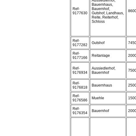
Aussiedlerhof,
Bauernhaus,
Ref-
Bauernhof,
860
9177630
Gutshof, Landhaus,
Reite, Reiterhof,
Schloss
Ref-
Gutshof
745
9177282
Ref-
Reitanlage
200
9177166
Ref-
Aussiedlerhof,
750
9176934
Bauernhof
Ref-
Bauernhaus
250
9176818
Ref-
Muehle
150
9176586
Ref-
Bauernhof
200
9176354