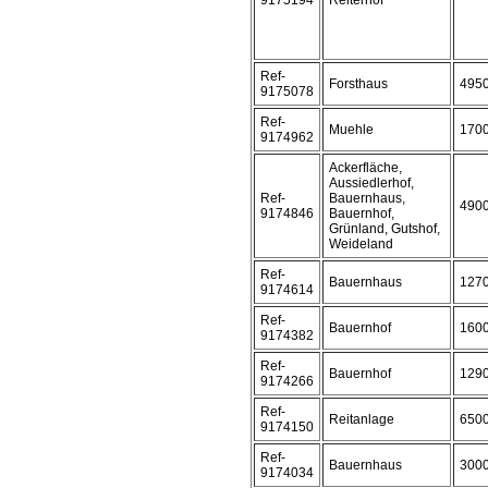
9175194
Reiterhof
Ref-
Forsthaus
495
9175078
Ref-
Muehle
170
9174962
Ackerfläche,
Aussiedlerhof,
Ref-
Bauernhaus,
490
9174846
Bauernhof,
Grünland, Gutshof,
Weideland
Ref-
Bauernhaus
127
9174614
Ref-
Bauernhof
160
9174382
Ref-
Bauernhof
129
9174266
Ref-
Reitanlage
650
9174150
Ref-
Bauernhaus
300
9174034