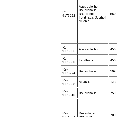
Aussiedlerhof,
Bauernhaus,
Ref-
Bauernhof,
850
9176122
Forsthaus, Gutshof,
Muehle
Ref-
Aussiedlerhof
450
9176006
Ref-
Landhaus
450
9175890
Ref-
Bauernhaus
199
9175774
Ref-
Muehle
140
9175658
Ref-
Bauernhaus
750
9175310
Ref-
Reitanlage,
700