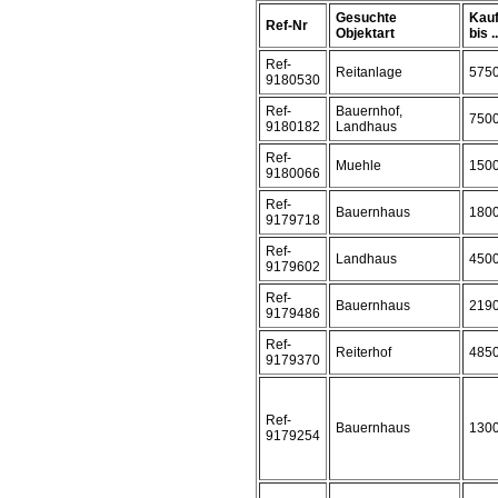
Gesuchte
Kauf
Ref-Nr
Objektart
bis ..
Ref-
Reitanlage
575
9180530
Ref-
Bauernhof,
750
9180182
Landhaus
Ref-
Muehle
150
9180066
Ref-
Bauernhaus
180
9179718
Ref-
Landhaus
450
9179602
Ref-
Bauernhaus
219
9179486
Ref-
Reiterhof
485
9179370
Ref-
Bauernhaus
130
9179254