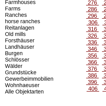
Farmhouses
276
Farms
286
Ranches
296
horse ranches
306
Reitanlagen
316
Old mills
326
Forsthäuser
336
Landhäuser
346
Burgen
356
Schlösser
366
Wälder
376
Grundstücke
386
Gewerbeimmobilien
396
Wohnhaeuser
406
Alle Objektarten