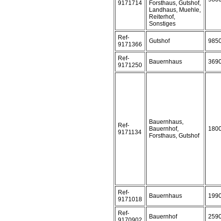
9171714
Forsthaus, Gutshof,
Landhaus, Muehle,
Reiterhof,
Sonstiges
Ref-
Gutshof
985
9171366
Ref-
Bauernhaus
369
9171250
Bauernhaus,
Ref-
Bauernhof,
180
9171134
Forsthaus, Gutshof
Ref-
Bauernhaus
199
9171018
Ref-
Bauernhof
259
9170902