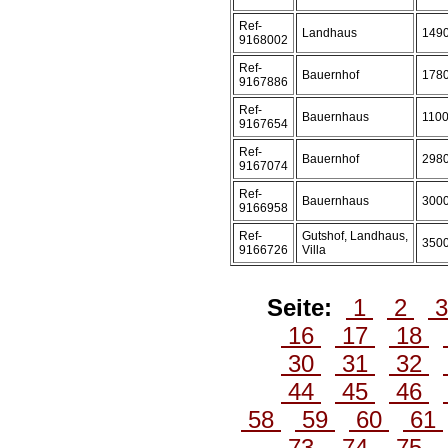
Ref-
Landhaus
149
9168002
Ref-
Bauernhof
178
9167886
Ref-
Bauernhaus
110
9167654
Ref-
Bauernhof
298
9167074
Ref-
Bauernhaus
300
9166958
Ref-
Gutshof, Landhaus,
350
9166726
Villa
Seite:
1
2
16
17
18
30
31
32
44
45
46
58
59
60
61
73
74
75