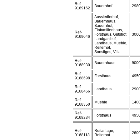
Ref-
Bauernhof
298
9169162
Aussiedlerhof,
Bauernhaus,
Bauernhof,
Einfamilienhaus,
Ref-
Forsthaus, Gutshof,
300
9169046
Landgasthof,
Landhaus, Muehle,
Reiterhof,
Sonstiges, Villa
Ref-
Bauernhaus
900
9168930
Ref-
Forsthaus
495
9168698
Ref-
Landhaus
290
9168466
Ref-
Muehle
140
9168350
Ref-
Forsthaus
495
9168234
Ref-
Reitanlage,
260
9168118
Reiterhof