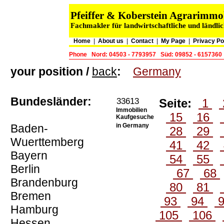
Pfeiffer & Koberstein Agrarimm
Fachmakler für landwirtschaftliche und ländli
Home
|
About us
|
Contact
|
My Page
|
Privacy Po
Phone
Nord: 04503 - 7793957
Süd: 09852 - 6157360
your position /
back
:
Germany
Bundesländer:
33613
Seite:
1
Immobilien
15
16
Kaufgesuche
Baden-
in Germany
28
29
Wuerttemberg
41
42
Bayern
54
55
Berlin
67
68
Brandenburg
80
81
Bremen
93
94
Hamburg
105
106
Hessen