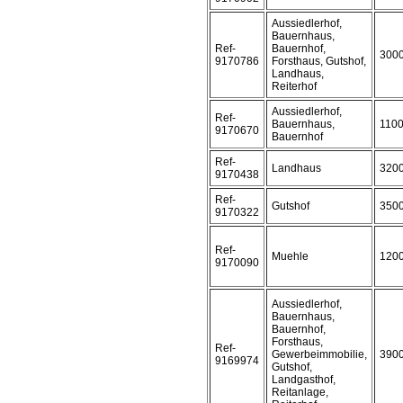
Aussiedlerhof,
Bauernhaus,
Ref-
Bauernhof,
300
9170786
Forsthaus, Gutshof,
Landhaus,
Reiterhof
Aussiedlerhof,
Ref-
Bauernhaus,
110
9170670
Bauernhof
Ref-
Landhaus
320
9170438
Ref-
Gutshof
350
9170322
Ref-
Muehle
120
9170090
Aussiedlerhof,
Bauernhaus,
Bauernhof,
Forsthaus,
Ref-
Gewerbeimmobilie,
390
9169974
Gutshof,
Landgasthof,
Reitanlage,