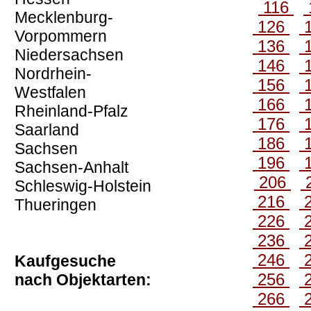
116
Mecklenburg-
126
Vorpommern
136
Niedersachsen
146
Nordrhein-
156
Westfalen
166
Rheinland-Pfalz
176
Saarland
186
Sachsen
196
Sachsen-Anhalt
206
Schleswig-Holstein
216
Thueringen
226
236
246
Kaufgesuche
256
nach Objektarten:
266