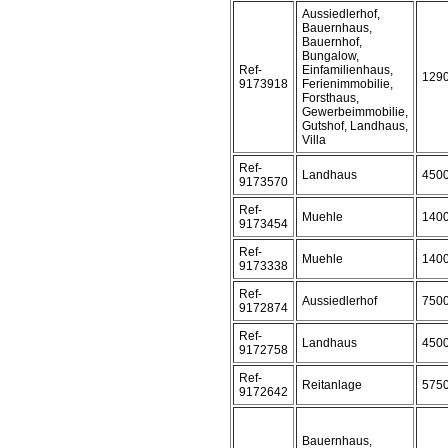
Aussiedlerhof,
Bauernhaus,
Bauernhof,
Bungalow,
Ref-
Einfamilienhaus,
129
9173918
Ferienimmobilie,
Forsthaus,
Gewerbeimmobilie,
Gutshof, Landhaus,
Villa
Ref-
Landhaus
450
9173570
Ref-
Muehle
140
9173454
Ref-
Muehle
140
9173338
Ref-
Aussiedlerhof
750
9172874
Ref-
Landhaus
450
9172758
Ref-
Reitanlage
575
9172642
Bauernhaus,