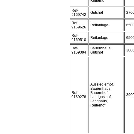
Reiterhof
Ref-
Gutshof
270
9169742
Ref-
Reitanlage
650
9169626
Ref-
Reitanlage
650
9169510
Ref-
Bauernhaus,
300
9169394
Gutshof
Aussiedlerhof,
Bauernhaus,
Ref-
Bauernhof,
390
9169278
Landgasthof,
Landhaus,
Reiterhof