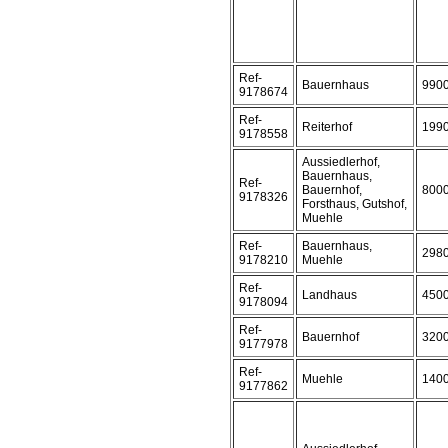
Ref-
Bauernhaus
990
9178674
Ref-
Reiterhof
199
9178558
Aussiedlerhof,
Bauernhaus,
Ref-
Bauernhof,
800
9178326
Forsthaus, Gutshof,
Muehle
Ref-
Bauernhaus,
298
9178210
Muehle
Ref-
Landhaus
450
9178094
Ref-
Bauernhof
320
9177978
Ref-
Muehle
140
9177862