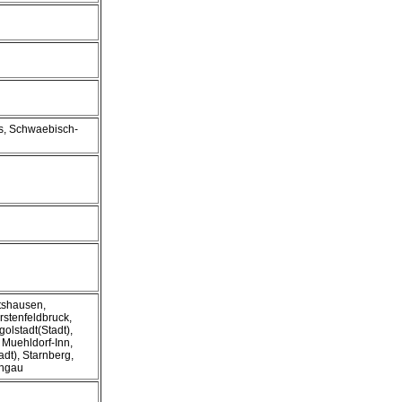
is, Schwaebisch-
atshausen,
stenfeldbruck,
olstadt(Stadt),
Muehldorf-Inn,
t), Starnberg,
ongau