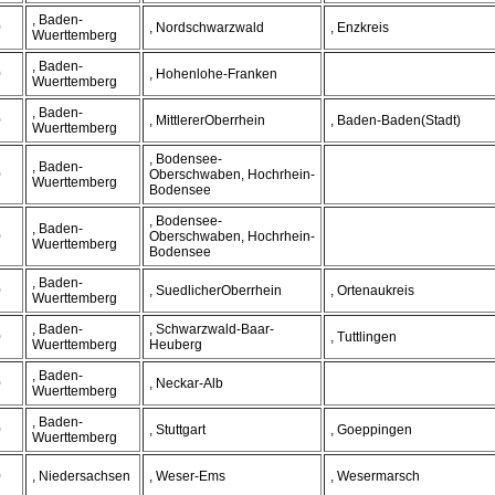
, Baden-
0
, Nordschwarzwald
, Enzkreis
Wuerttemberg
, Baden-
0
, Hohenlohe-Franken
Wuerttemberg
, Baden-
0
, MittlererOberrhein
, Baden-Baden(Stadt)
Wuerttemberg
, Bodensee-
, Baden-
0
Oberschwaben, Hochrhein-
Wuerttemberg
Bodensee
, Bodensee-
, Baden-
0
Oberschwaben, Hochrhein-
Wuerttemberg
Bodensee
, Baden-
0
, SuedlicherOberrhein
, Ortenaukreis
Wuerttemberg
, Baden-
, Schwarzwald-Baar-
0
, Tuttlingen
Wuerttemberg
Heuberg
, Baden-
0
, Neckar-Alb
Wuerttemberg
, Baden-
0
, Stuttgart
, Goeppingen
Wuerttemberg
0
, Niedersachsen
, Weser-Ems
, Wesermarsch