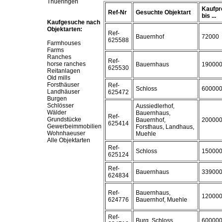
Thueringen
Kaufpr
Ref-Nr
Gesuchte Objektart
bis ...
Kaufgesuche nach
Objektarten:
Ref-
Bauernhof
72000
625588
Farmhouses
Farms
Ranches
Ref-
horse ranches
Bauernhaus
19000
625530
Reitanlagen
Old mills
Forsthäuser
Ref-
Schloss
60000
Landhäuser
625472
Burgen
Schlösser
Aussiedlerhof,
Wälder
Bauernhaus,
Ref-
Grundstücke
Bauernhof,
20000
625414
Gewerbeimmobilien
Forsthaus, Landhaus,
Wohnhaeuser
Muehle
Alle Objektarten
Ref-
Schloss
15000
625124
Ref-
Bauernhaus
33900
624834
Ref-
Bauernhaus,
12000
624776
Bauernhof, Muehle
Ref-
Burg, Schloss
60000