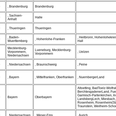
0
, Brandenburg
Brandenburg
, Sachsen-
0
Halle
Anhalt
0
, Thueringen
Thueringen
, Baden-
, Heilbronn, Hohenlohekre
0
, Hohenlohe-Franken
Wuerttemberg
Hall
Mecklenburg-
Lueneburg, Mecklenburg-
Vorpommern,
, Uelzen
Vorpommern
Niedersachsen
0
, Niedersachsen
, Braunschweig
, Peine
0
, Bayern
, Mittelfranken, Oberfranken
, NuernbergerLand
Altoetting, BadToelz-Wolfr
BerchtesgadenerLand, Fuer
Garmisch-Partenkirchen, Ing
0
Bayern
Oberbayern
LandsbergLech, Miesbach, 
Rosenheim, Rosenheim(Stad
Traunstein, Weilheim-Sch
0
, Niedersachsen
, Weser-Ems
, Aurich