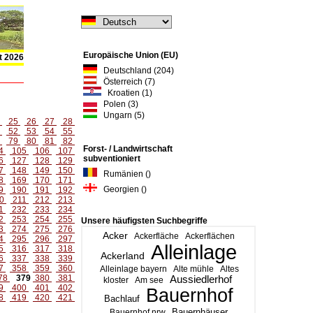
Europäische Union (EU)
t 2026
Deutschland (204)
Österreich (7)
Kroatien (1)
Polen (3)
Ungarn (5)
4
25
26
27
28
1
52
53
54
55
8
79
80
81
82
Forst- / Landwirtschaft
4
105
106
107
subventioniert
6
127
128
129
7
148
149
150
Rumänien ()
8
169
170
171
Georgien ()
9
190
191
192
0
211
212
213
1
232
233
234
2
253
254
255
Unsere häufigsten Suchbegriffe
3
274
275
276
Acker
Ackerfläche
Ackerflächen
4
295
296
297
Alleinlage
5
316
317
318
Ackerland
6
337
338
339
7
358
359
360
Alleinlage bayern
Alte mühle
Altes
78
379
380
381
Aussiedlerhof
kloster
Am see
9
400
401
402
Bauernhof
8
419
420
421
Bachlauf
Bauernhäuser
Bauernhof nrw