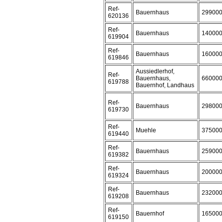
Ref-
Bauernhaus
29900
620136
Ref-
Bauernhaus
14000
619904
Ref-
Bauernhaus
16000
619846
Aussiedlerhof,
Ref-
Bauernhaus,
66000
619788
Bauernhof, Landhaus
Ref-
Bauernhaus
29800
619730
Ref-
Muehle
37500
619440
Ref-
Bauernhaus
25900
619382
Ref-
Bauernhaus
20000
619324
Ref-
Bauernhaus
23200
619208
Ref-
Bauernhof
16500
619150