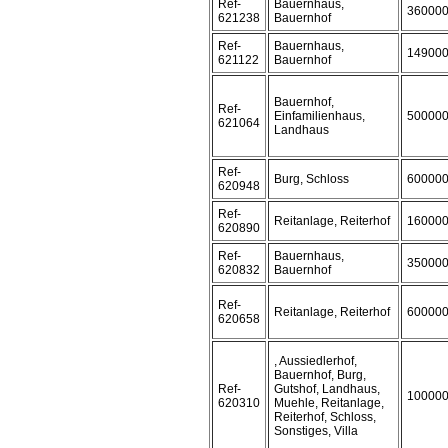
Ref-
Bauernhaus,
36000
621238
Bauernhof
Ref-
Bauernhaus,
14900
621122
Bauernhof
Bauernhof,
Ref-
Einfamilienhaus,
50000
621064
Landhaus
Ref-
Burg, Schloss
60000
620948
Ref-
Reitanlage, Reiterhof
16000
620890
Ref-
Bauernhaus,
35000
620832
Bauernhof
Ref-
Reitanlage, Reiterhof
60000
620658
, Aussiedlerhof,
Bauernhof, Burg,
Ref-
Gutshof, Landhaus,
10000
620310
Muehle, Reitanlage,
Reiterhof, Schloss,
Sonstiges, Villa