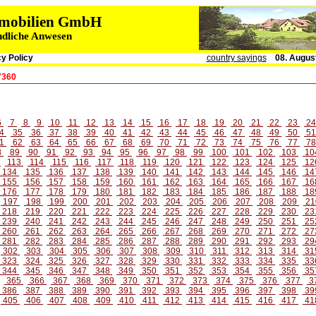
immobilien GmbH
ndliche Anwesen
y Policy
country sayings
08. Augus
7360
6
7
8
9
10
11
12
13
14
15
16
17
18
19
20
21
22
23
2
4
35
36
37
38
39
40
41
42
43
44
45
46
47
48
49
50
5
1
62
63
64
65
66
67
68
69
70
71
72
73
74
75
76
77
7
8
89
90
91
92
93
94
95
96
97
98
99
100
101
102
103
10
2
113
114
115
116
117
118
119
120
121
122
123
124
125
12
134
135
136
137
138
139
140
141
142
143
144
145
146
14
155
156
157
158
159
160
161
162
163
164
165
166
167
16
176
177
178
179
180
181
182
183
184
185
186
187
188
18
197
198
199
200
201
202
203
204
205
206
207
208
209
21
218
219
220
221
222
223
224
225
226
227
228
229
230
23
239
240
241
242
243
244
245
246
247
248
249
250
251
25
260
261
262
263
264
265
266
267
268
269
270
271
272
27
281
282
283
284
285
286
287
288
289
290
291
292
293
29
302
303
304
305
306
307
308
309
310
311
312
313
314
31
323
324
325
326
327
328
329
330
331
332
333
334
335
33
344
345
346
347
348
349
350
351
352
353
354
355
356
35
365
366
367
368
369
370
371
372
373
374
375
376
377
3
386
387
388
389
390
391
392
393
394
395
396
397
398
39
405
406
407
408
409
410
411
412
413
414
415
416
417
41