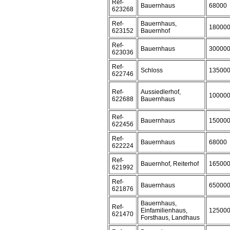
Ref-
Bauernhaus
68000
623268
Ref-
Bauernhaus,
18000
623152
Bauernhof
Ref-
Bauernhaus
30000
623036
Ref-
Schloss
13500
622746
Ref-
Aussiedlerhof,
10000
622688
Bauernhaus
Ref-
Bauernhaus
15000
622456
Ref-
Bauernhaus
68000
622224
Ref-
Bauernhof, Reiterhof
16500
621992
Ref-
Bauernhaus
65000
621876
Bauernhaus,
Ref-
Einfamilienhaus,
12500
621470
Forsthaus, Landhaus