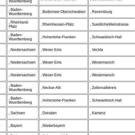
Wuerttemberg
, Baden-
0
, Bodensee-Oberschwaben
, Ravensburg
Wuerttemberg
, Rheinland-
0
, Rheinhessen-Pfalz
, SuedlicheWeinstrasse
Pfalz
, Baden-
0
, Hohenlohe-Franken
, Schwaebisch-Hall
Wuerttemberg
0
, Niedersachsen
, Weser-Ems
, Vechta
, Niedersachsen
, Weser-Ems
, Wesermarsch
, Niedersachsen
, Weser-Ems
, Wesermarsch
, Baden-
0
, Neckar-Alb
, Zollernalbkreis
Wuerttemberg
, Baden-
0
, Hohenlohe-Franken
, Schwaebisch-Hall
Wuerttemberg
0
, Sachsen
, Dresden
, Kamenz
0
, Bayern
, Niederbayern