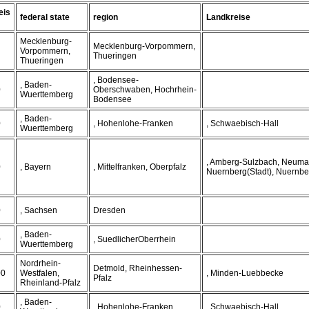
eis
federal state
region
Landkreise
Mecklenburg-
Mecklenburg-Vorpommern,
Vorpommern,
Thueringen
Thueringen
, Bodensee-
, Baden-
0
Oberschwaben, Hochrhein-
Wuerttemberg
Bodensee
, Baden-
0
, Hohenlohe-Franken
, Schwaebisch-Hall
Wuerttemberg
, Amberg-Sulzbach, Neuma
0
, Bayern
, Mittelfranken, Oberpfalz
Nuernberg(Stadt), Nuernbe
0
, Sachsen
Dresden
, Baden-
0
, SuedlicherOberrhein
Wuerttemberg
Nordrhein-
Detmold, Rheinhessen-
00
Westfalen,
, Minden-Luebbecke
Pfalz
Rheinland-Pfalz
, Baden-
0
, Hohenlohe-Franken
, Schwaebisch-Hall