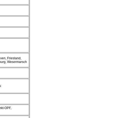
ven, Friesland,
burg, Wesermarsch
s
rkt-OPF,