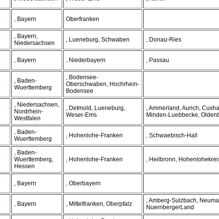
0
, Bayern
Oberfranken
, Bayern,
0
, Lueneburg, Schwaben
, Donau-Ries
Niedersachsen
0
, Bayern
, Niederbayern
, Passau
, Bodensee-
, Baden-
0
Oberschwaben, Hochrhein-
Wuerttemberg
Bodensee
, Niedersachsen,
, Detmold, Lueneburg,
, Ammerland, Aurich, Cuxha
0
Nordrhein-
Weser-Ems
Minden-Luebbecke, Olden
Westfalen
, Baden-
, Hohenlohe-Franken
, Schwaebisch-Hall
Wuerttemberg
, Baden-
0
Wuerttemberg,
, Hohenlohe-Franken
, Heilbronn, Hohenlohekrei
Hessen
0
, Bayern
, Oberbayern
, Amberg-Sulzbach, Neuma
0
, Bayern
, Mittelfranken, Oberpfalz
NuernbergerLand