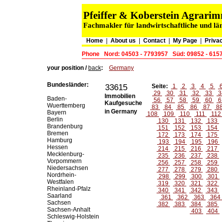
Pfeiffer & Koberstein Agrar
Fachmakler für landwirtschaftliche und lä
Home
|
About us
|
Contact
|
My Page
|
Privac
Phone
Nord: 04503 - 7793957
Süd: 09852 - 615
your position /
back
:
Germany
Bundesländer:
33615
Seite:
1
2
3
4
5
29
30
31
32
33
3
Immobilien
Baden-
56
57
58
59
60
6
Kaufgesuche
Wuerttemberg
83
84
85
86
87
8
in Germany
Bayern
108
109
110
111
11
Berlin
130
131
132
133
Brandenburg
151
152
153
154
Bremen
172
173
174
175
Hamburg
193
194
195
196
Hessen
214
215
216
217
Mecklenburg-
235
236
237
238
Vorpommern
256
257
258
259
Niedersachsen
277
278
279
280
Nordrhein-
298
299
300
301
Westfalen
319
320
321
322
Rheinland-Pfalz
340
341
342
343
Saarland
361
362
363
364
Sachsen
382
383
384
385
Sachsen-Anhalt
403
404
Schleswig-Holstein