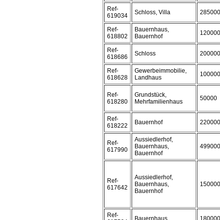
Ref-
Schloss, Villa
28500
619034
Ref-
Bauernhaus,
12000
618802
Bauernhof
Ref-
Schloss
20000
618686
Ref-
Gewerbeimmobilie,
10000
618628
Landhaus
Ref-
Grundstück,
50000
618280
Mehrfamilienhaus
Ref-
Bauernhof
22000
618222
Aussiedlerhof,
Ref-
Bauernhaus,
49900
617990
Bauernhof
Aussiedlerhof,
Ref-
Bauernhaus,
15000
617642
Bauernhof
Ref-
Bauernhaus
18000