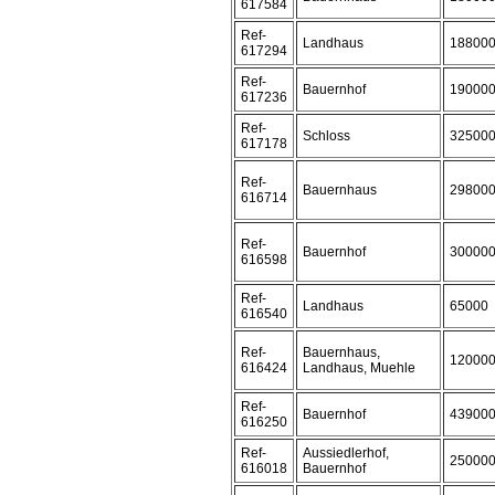
617584
Ref-
Landhaus
18800
617294
Ref-
Bauernhof
19000
617236
Ref-
Schloss
32500
617178
Ref-
Bauernhaus
29800
616714
Ref-
Bauernhof
30000
616598
Ref-
Landhaus
65000
616540
Ref-
Bauernhaus,
12000
616424
Landhaus, Muehle
Ref-
Bauernhof
43900
616250
Ref-
Aussiedlerhof,
25000
616018
Bauernhof