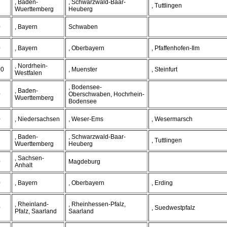
, Baden-
, Schwarzwald-Baar-
, Tuttlingen
Wuerttemberg
Heuberg
0
, Bayern
Schwaben
0
, Bayern
, Oberbayern
, Pfaffenhofen-Ilm
, Nordrhein-
00
, Muenster
, Steinfurt
Westfalen
, Bodensee-
, Baden-
0
Oberschwaben, Hochrhein-
Wuerttemberg
Bodensee
0
, Niedersachsen
, Weser-Ems
, Wesermarsch
, Baden-
, Schwarzwald-Baar-
, Tuttlingen
Wuerttemberg
Heuberg
, Sachsen-
0
Magdeburg
Anhalt
0
, Bayern
, Oberbayern
, Erding
, Rheinland-
, Rheinhessen-Pfalz,
0
, Suedwestpfalz
Pfalz, Saarland
Saarland