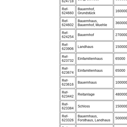
624718
Ref-
Bauernhof,
16000
624660
Grundstück
Ref-
Bauernhaus,
36000
624602
Bauernhof, Muehle
Ref-
Bauernhof
27000
624254
Ref-
Landhaus
15000
623906
Ref-
Einfamilienhaus
65000
623732
Ref-
Einfamilienhaus
65000
623674
Ref-
Bauernhaus
10000
623616
Ref-
Reitanlage
48000
623442
Ref-
Schloss
15000
623384
Ref-
Bauernhaus,
50000
623326
Forsthaus, Landhaus