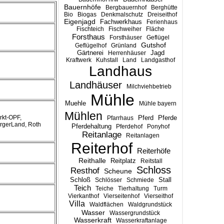
Bauernhöfe
Bergbauernhof
Berghütte
Bio
Biogas
Denkmalschutz
Dreiseithof
Eigenjagd
Fachwerkhaus
Ferienhaus
Fischteich
Fischweiher
Fläche
Forsthaus
Forsthäuser
Geflügel
Gutshof
Geflügelhof
Grünland
Gärtnerei
Jagd
Herrenhäuser
Kraftwerk
Kuhstall
Land
Landgasthof
Landhaus
Landhäuser
Milchviehbetrieb
Mühle
Muehle
Mühle bayern
Mühlen
rkt-OPF,
Pferd
Pferde
Pfarrhaus
rgerLand, Roth
Pferdehaltung
Pferdehof
Ponyhof
Reitanlage
Reitanlagen
Reiterhof
Reiterhöfe
Reithalle
Reitplatz
Reitstall
Schloss
Resthof
Scheune
Stall
Schloß
Schlösser
Schmiede
Teich
Teiche
Tierhaltung
Turm
Vierkanthof
Vierseitenhof
Vierseithof
Villa
Waldflächen
Waldgrundstück
Wasser
Wassergrundstück
Wasserkraft
Wasserkraftanlage