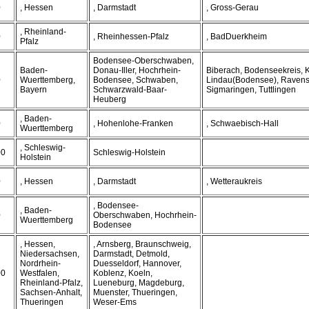
0
, Hessen
, Darmstadt
, Gross-Gerau
, Rheinland-
0
, Rheinhessen-Pfalz
, BadDuerkheim
Pfalz
Bodensee-Oberschwaben,
Baden-
Donau-Iller, Hochrhein-
Biberach, Bodenseekreis, 
0
Wuerttemberg,
Bodensee, Schwaben,
Lindau(Bodensee), Ravens
Bayern
Schwarzwald-Baar-
Sigmaringen, Tuttlingen
Heuberg
, Baden-
0
, Hohenlohe-Franken
, Schwaebisch-Hall
Wuerttemberg
, Schleswig-
00
Schleswig-Holstein
Holstein
0
, Hessen
, Darmstadt
, Wetteraukreis
, Bodensee-
, Baden-
0
Oberschwaben, Hochrhein-
Wuerttemberg
Bodensee
, Hessen,
, Arnsberg, Braunschweig,
Niedersachsen,
Darmstadt, Detmold,
Nordrhein-
Duesseldorf, Hannover,
00
Westfalen,
Koblenz, Koeln,
Rheinland-Pfalz,
Lueneburg, Magdeburg,
Sachsen-Anhalt,
Muenster, Thueringen,
Thueringen
Weser-Ems